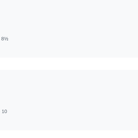
 m 8½
 + 10