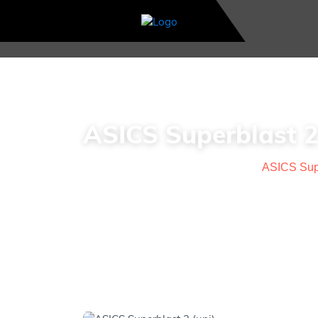
ASICS Superblast 2
Home
>
Actuele aanbiedingen
>
ASICS Supe